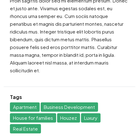
Proin sagittis dolor sed mi elementum pretium. Donec
et justo ante. Vivamus egestas sodales est, eu
rhoncus urna semper eu. Cum sociis natoque
penatibus et magnis dis parturient montes, nascetur
ridiculus mus. Integer tristique elit lobortis purus
bibendum, quis dictum metus mattis. Phasellus
posuere felis sed eros porttitor mattis. Curabitur
massa magna, tempor in blandit id, porta in ligula.
Aliquam laoreet nisl massa, at interdum mauris
sollicitudin et.
Tags
Apartment
Business Development
House for families
Houzez
Luxury
Real Estate