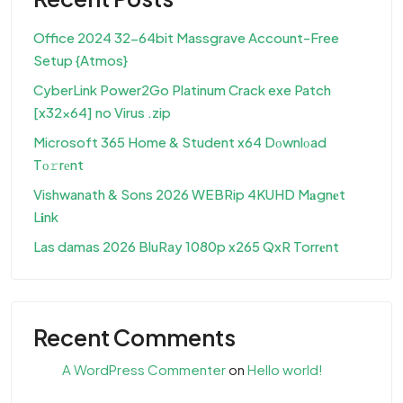
Office 2024 32-64bit Massgrave Account-Free
Setup {Atmos}
CyberLink Power2Go Platinum Crack exe Patch
[x32x64] no Virus .zip
Microsoft 365 Home & Student x64 Dоwnlоad
Tо𝚛rеnt
Vishwanath & Sons 2026 WEBRip 4KUHD M𝐚gn𝐞t
L𝐢nk
Las damas 2026 BluRay 1080p x265 QxR Torr𝐞nt
Recent Comments
A WordPress Commenter
on
Hello world!