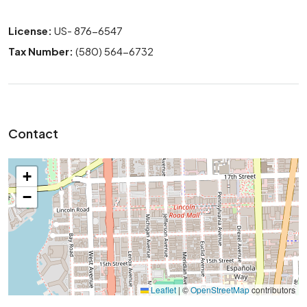
License:
US- 876-6547
Tax Number:
(580) 564-6732
Contact
+
−
Leaflet
|
©
OpenStreetMap
contributors