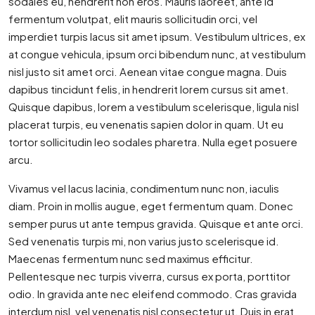
sodales eu, hendrerit non eros. Mauris laoreet, ante id
fermentum volutpat, elit mauris sollicitudin orci, vel
imperdiet turpis lacus sit amet ipsum. Vestibulum ultrices, ex
at congue vehicula, ipsum orci bibendum nunc, at vestibulum
nisl justo sit amet orci. Aenean vitae congue magna. Duis
dapibus tincidunt felis, in hendrerit lorem cursus sit amet.
Quisque dapibus, lorem a vestibulum scelerisque, ligula nisl
placerat turpis, eu venenatis sapien dolor in quam. Ut eu
tortor sollicitudin leo sodales pharetra. Nulla eget posuere
arcu.
Vivamus vel lacus lacinia, condimentum nunc non, iaculis
diam. Proin in mollis augue, eget fermentum quam. Donec
semper purus ut ante tempus gravida. Quisque et ante orci.
Sed venenatis turpis mi, non varius justo scelerisque id.
Maecenas fermentum nunc sed maximus efficitur.
Pellentesque nec turpis viverra, cursus ex porta, porttitor
odio. In gravida ante nec eleifend commodo. Cras gravida
interdum nisl, vel venenatis nisl consectetur ut. Duis in erat