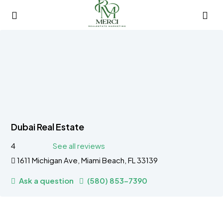
Dubai Real Estate
4
See all reviews
1611 Michigan Ave, Miami Beach, FL 33139
Ask a question
(580) 853-7390